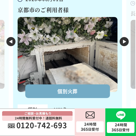
京都市のご利用者様
長
個別火葬
種別
MIX犬
詳細はコチラ
0120-742-693