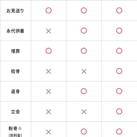
お見送り
永代供養
埋葬
拾骨
返骨
立会
粉骨※
(別料金)