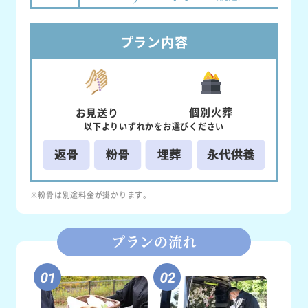
プラン内容
個別
火葬
お見送り
以下より
いずれかを
お選びください
※粉骨は別途料金が掛かります。
プランの流れ