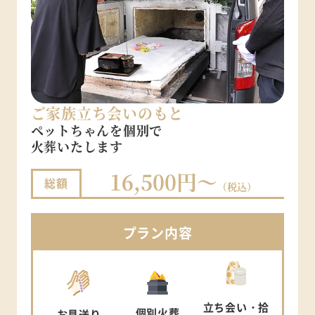
ご家族立ち会いのもと
ペットちゃんを個別で
火葬いたします
16,500円～
総額
（税込）
プラン
内容
立ち会い
・拾
個別
火葬
お見送り