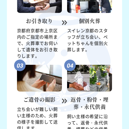
お引き取り
個別火葬
京都府京都市上京区
スイレン京都のスタ
内のご指定の場所ま
ッフが立ち会い、ペ
で、火葬車でお伺い
ットちゃんを個別火
して遺体をお引き取
葬します。
りします。
ご遺骨の
撮影
返骨・粉骨・
埋
葬・永代供養
立ち会いが難しい飼
い主様のため、火葬
飼い主様の希望に沿
の様子を撮影して送
って、返骨・永代供
信します。
養・埋葬などの供養