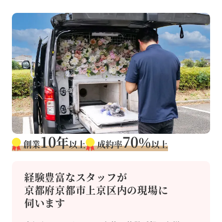
10
70
年
％
創業
以上
成約率
以上
経験豊富なスタッフが
京都府京都市上京区内の現場に
伺います