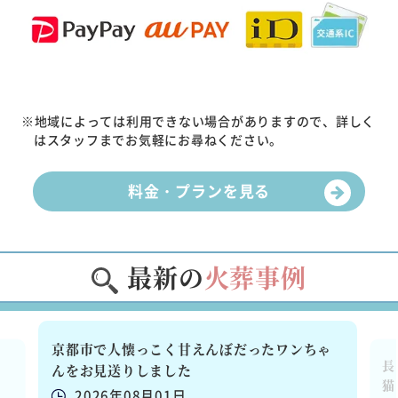
※地域によっては利用できない場合がありますので、詳しく
はスタッフまでお気軽にお尋ねください。
料金・プランを見る
最新の
火葬事例
京都市で人懐っこく甘えんぼだったワンちゃ
た
長
んをお見送りしました
猫
2026年08月01日