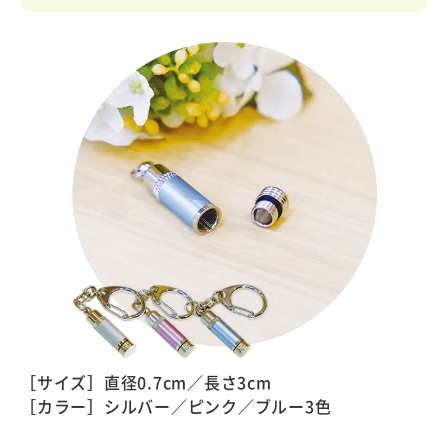
［サイズ］直径0.7cm／長さ3cm
［カラー］シルバー／ピンク／ブルー3色