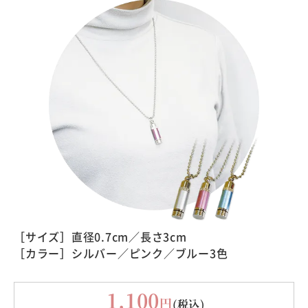
［サイズ］直径0.7cm／長さ3cm
［カラー］シルバー／ピンク／ブルー3色
1,100
円
(税込)