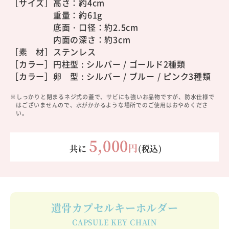
［サイズ］
高さ：約4cm
重量：約61g
底面・口径：約2.5cm
内面の深さ：約3cm
［素 材］ステンレス
［カラー］円柱型 : シルバー / ゴールド2種類
［カラー］
卵 型 : シルバー / ブルー / ピンク3種類
※しっかりと閉まるネジ式の蓋で、サビにも強いお品物ですが、防水仕様で
はございませんので、水がかかるような場所でのご使用はおやめくださ
い。
5,000
円
共に
(税込)
遺骨カプセルキーホルダー
CAPSULE KEY CHAIN