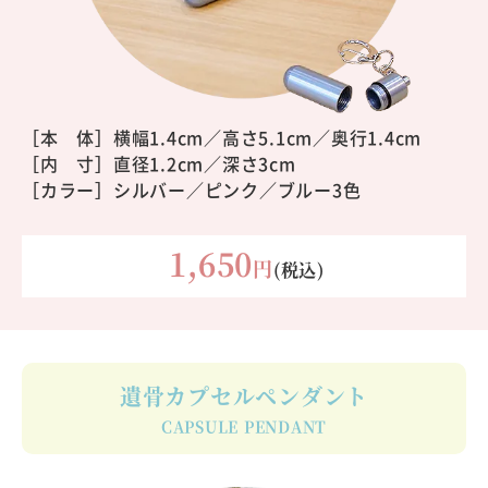
［本 体］
横幅1.4cm／高さ5.1cm／奥行1.4cm
［内 寸］直径1.2cm／深さ3cm
［カラー］シルバー／ピンク／ブルー3色
1,650
円
(税込)
遺骨カプセルペンダント
CAPSULE PENDANT