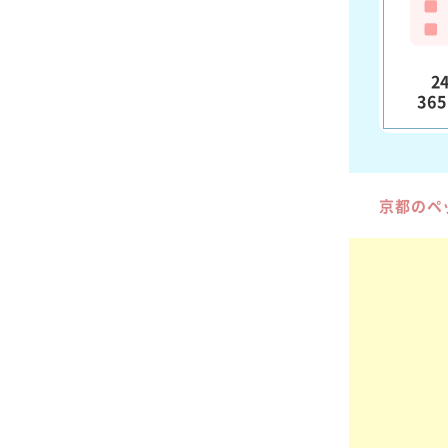
2
36
京都のペ