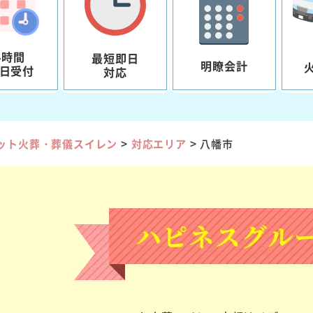
4時間
最短即日
明瞭会計
5日受付
対応
>
>
ット火葬・葬儀スイレン
対応エリア
八幡市