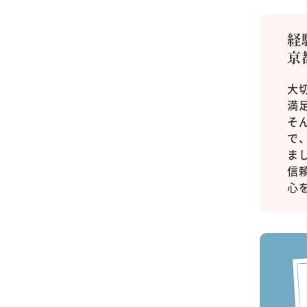
経
京
大
満
そ
で
ま
信
心