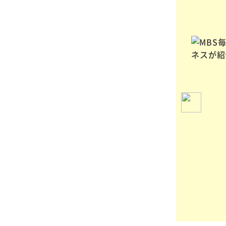
ニュースサイト
「まいどなニュース」
で
ペット火葬ハピネスの取材内容が
記事になりました！