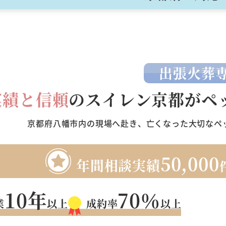
出張火葬
実績と信頼
の
スイレン京都がペ
京都府八幡市内の現場へ赴き、亡くなった大切なペ
50,000
年間相談実績
10
年
70
％
業
以上
成約率
以上